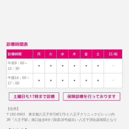
診療時間表
診療時間
月
火
水
木
金
土
日/祝
午前9：00～
●
●
●
●
●
●
-
12：30
午後14：00～
●
●
●
●
●
●
-
17：00
土曜日も17時まで診療
保険診療を行っております
【住所】
〒192-0903 東京都八王子市万町175-1 八王子クリニックビレッジ内
JR『八王子駅』南口徒歩8分 / 国道16号線沿い 八王子消化器病院となり