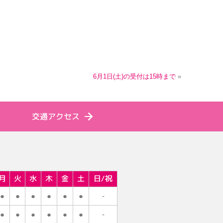
6月1日(土)の受付は15時まで
»
交通アクセス
月
火
水
木
金
土
日/祝
●
●
●
●
●
●
-
●
●
●
●
●
●
-