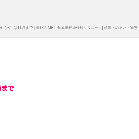
9日（水）は11時まで | 脳外科 MRI | 菅原脳神経外科クリニック| 頭痛・めまい・物忘
時まで