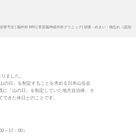
診察予定 | 脳外科 MRI | 菅原脳神経外科クリニック| 頭痛・めまい・物忘れ（認知
なりました。
して「山の日」を制定することを求める日本山岳会
既に「山の日」を制定していた地方自治体、そ
てできた休日とのことです。
0～17：00）