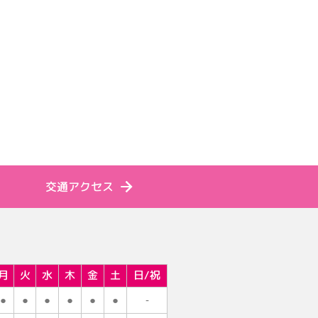
交通アクセス
月
火
水
木
金
土
日/祝
●
●
●
●
●
●
-