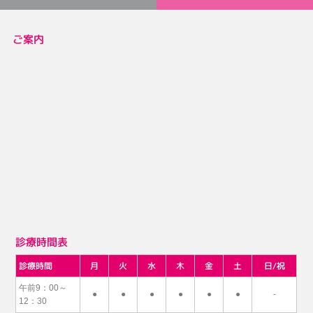
ご案内
診療時間表
診療時間
月
火
水
木
金
土
日/祝
午前9：00～
●
●
●
●
●
●
-
12：30