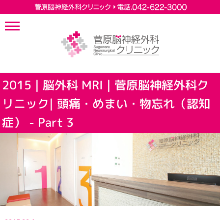
2015 | 脳外科 MRI | 菅原脳神経外科ク
リニック| 頭痛・めまい・物忘れ（認知
症） - Part 3