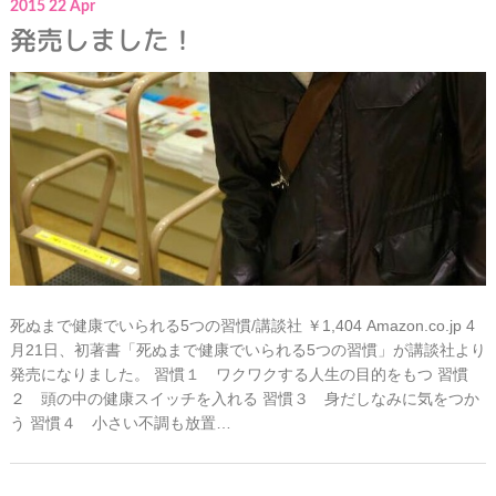
2015
22
Apr
発売しました！
死ぬまで健康でいられる5つの習慣/講談社 ￥1,404 Amazon.co.jp 4
月21日、初著書「死ぬまで健康でいられる5つの習慣」が講談社より
発売になりました。 習慣１ ワクワクする人生の目的をもつ 習慣
２ 頭の中の健康スイッチを入れる 習慣３ 身だしなみに気をつか
う 習慣４ 小さい不調も放置…