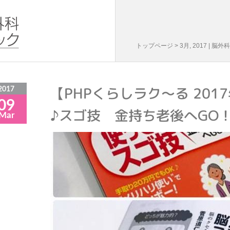
トップページ
> 3月, 2017 |
【PHPくらしラク～る 20
2017
09
♪スゴ技 金持ち老後へGO
Mar