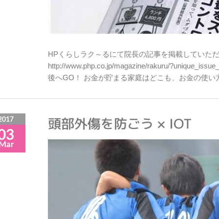
HPくらしラク～るにて院長の記事を掲載していただ
http://www.php.co.jp/magazine/rakuru/?uni
後へGO！ お金が貯まる家庭はどこも、お金の使い
頭部外傷を防ごう × IOT
2017
03
Mar