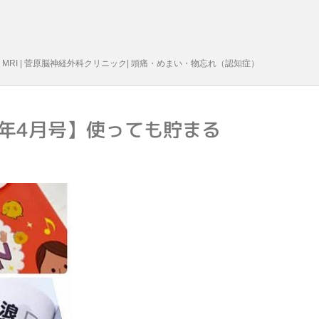
 脳外科 MRI | 菅原脳神経外科クリニック| 頭痛・めまい・物忘れ（認知症）
17年4月号】使っても貯まる
！